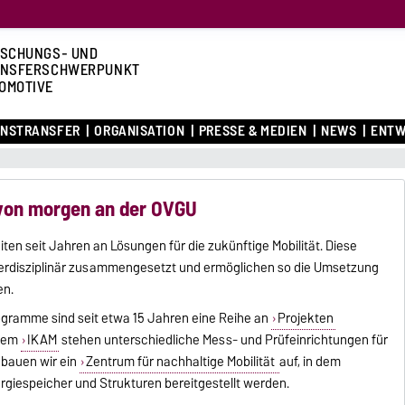
SCHUNGS- UND
ANSFERSCHWERPUNKT
OMOTIVE
ENSTRANSFER
ORGANISATION
PRESSE & MEDIEN
NEWS
ENTW
t von morgen an der OVGU
en seit Jahren an Lösungen für die zukünftige Mobilität. Diese
nterdisziplinär zusammengesetzt und ermöglichen so die Umsetzung
en.
gramme sind seit etwa 15 Jahren eine Reihe an
Projekten
 dem
IKAM
stehen unterschiedliche Mess- und Prüfeinrichtungen für
 bauen wir ein
Zentrum für nachhaltige Mobilität
auf, in dem
rgiespeicher und Strukturen bereitgestellt werden.