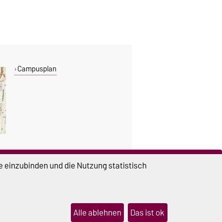
Campusplan
e einzubinden und die Nutzung statistisch
DIESE SEITE
Drucken
Permalink
Alle ablehnen
Das ist ok
lungen
Sitemap