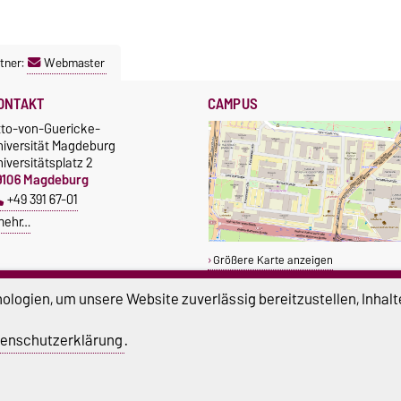
tner:
Webmaster
ONTAKT
CAMPUS
tto-von-Guericke-
niversität Magdeburg
iversitätsplatz 2
9106 Magdeburg
+49 391 67-01
mehr…
Größere Karte anzeigen
logien, um unsere Website zuverlässig bereitzustellen, Inhalt
enschutzerklärung
.
atenschutz
Barrierefreiheit
Cookie-Einstel