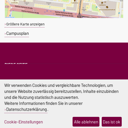
Größere Karte anzeigen
Campusplan
DIESE SEITE
Drucken
Permalink
Wir verwenden Cookies und vergleichbare Technologien, um
unsere Website zuverlässig bereitzustellen, Inhalte einzubinden
Impressum
und die Nutzung statistisch auszuwerten.
Weitere Informationen finden Sie in unserer
Datenschutz
Datenschutzerklärung
.
Barrierefreiheit
Cookie-Einstellungen
Alle ablehnen
Das ist ok
Cookie-Einstellungen