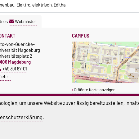
enbau, Elektro, elektrisch, Editha
tner:
Webmaster
ONTAKT
CAMPUS
tto-von-Guericke-
niversität Magdeburg
iversitätsplatz 2
9106 Magdeburg
+49 391 67-01
mehr…
Größere Karte anzeigen
logien, um unsere Website zuverlässig bereitzustellen, Inhalt
enschutzerklärung
.
atenschutz
Barrierefreiheit
Cookie-Einstel