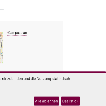
Campusplan
e einzubinden und die Nutzung statistisch
DIESE SEITE
Drucken
Permalink
Alle ablehnen
Das ist ok
lungen
Sitemap