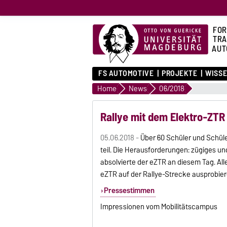
FOR
TR
AUT
FS AUTOMOTIVE
PROJEKTE
WISS
Home
News
06/2018
Rallye mit dem Elektro-ZTR
05.06.2018 -
Über 60 Schüler und Schü
teil. Die Herausforderungen: zügiges u
absolvierte der eZTR an diesem Tag. Al
eZTR auf der Rallye-Strecke ausprobier
Pressestimmen
Impressionen vom Mobilitätscampus