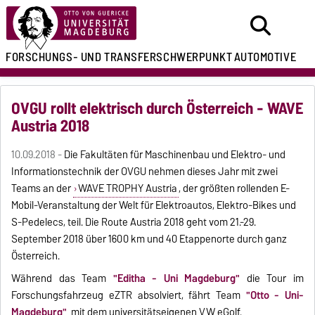
FORSCHUNGS- UND
TRANSFERSCHWERPUNKT
AUTOMOTIVE
OVGU rollt elektrisch durch Österreich - WAVE
Austria 2018
10.09.2018 -
Die Fakultäten für Maschinenbau und Elektro- und
Informationstechnik der OVGU nehmen dieses Jahr mit zwei
Teams an der
WAVE TROPHY Austria
, der größten rollenden E-
Mobil-Veranstaltung der Welt für Elektroautos, Elektro-Bikes und
S-Pedelecs, teil. Die Route Austria 2018 geht vom 21.-29.
September 2018 über 1600 km und 40 Etappenorte durch ganz
Österreich.
Während das Team
"Edith
a - U
ni Magdeburg"
die Tour im
Forschungsfahrzeug eZTR absolviert, fährt Team
"Otto - Uni-
Magdeburg"
mit dem universitätseigenen VW eGolf.